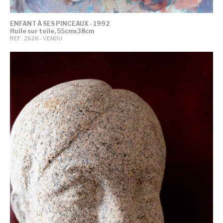
ENFANT À SES PINCEAUX - 1992
Huile sur toile, 55cmx38cm
REF : 2626 - VENDU