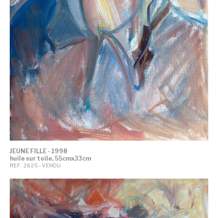
JEUNE FILLE - 1998
huile sur toile, 55cmx33cm
REF : 2625 - VENDU